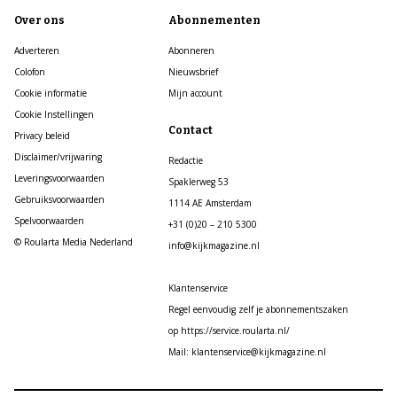
Over ons
Abonnementen
Adverteren
Abonneren
Colofon
Nieuwsbrief
Cookie informatie
Mijn account
Cookie Instellingen
Contact
Privacy beleid
Disclaimer/vrijwaring
Redactie
Leveringsvoorwaarden
Spaklerweg 53
Gebruiksvoorwaarden
1114 AE Amsterdam
Spelvoorwaarden
+31 (0)20 – 210 5300
© Roularta Media Nederland
info@kijkmagazine.nl
Klantenservice
Regel eenvoudig zelf je abonnementszaken
op https://service.roularta.nl/
Mail: klantenservice@kijkmagazine.nl