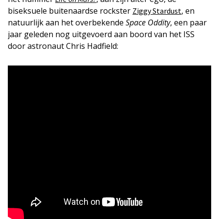
biseksuele buitenaardse rockster
, en
Ziggy Stardust
natuurlijk aan het overbekende
Space Oddity
, een paar
jaar geleden nog uitgevoerd aan boord van het ISS
door astronaut Chris Hadfield: