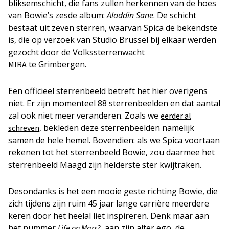
bliksemschicht, die fans zullen herkennen van de hoes
van Bowie’s zesde album:
Aladdin Sane
. De schicht
bestaat uit zeven sterren, waarvan Spica de bekendste
is, die op verzoek van Studio Brussel bij elkaar werden
gezocht door de Volkssterrenwacht
te Grimbergen.
MIRA
Een officieel sterrenbeeld betreft het hier overigens
niet. Er zijn momenteel 88 sterrenbeelden en dat aantal
zal ook niet meer veranderen. Zoals we
eerder al
, bekleden deze sterrenbeelden namelijk
schreven
samen de hele hemel. Bovendien: als we Spica voortaan
rekenen tot het sterrenbeeld Bowie, zou daarmee het
sterrenbeeld Maagd zijn helderste ster kwijtraken.
Desondanks is het een mooie geste richting Bowie, die
zich tijdens zijn ruim 45 jaar lange carrière meerdere
keren door het heelal liet inspireren. Denk maar aan
het nummer
, aan zijn alter ego, de
Life on Mars?