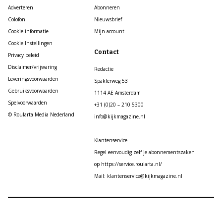
Adverteren
Abonneren
Colofon
Nieuwsbrief
Cookie informatie
Mijn account
Cookie Instellingen
Contact
Privacy beleid
Disclaimer/vrijwaring
Redactie
Leveringsvoorwaarden
Spaklerweg 53
Gebruiksvoorwaarden
1114 AE Amsterdam
Spelvoorwaarden
+31 (0)20 – 210 5300
© Roularta Media Nederland
info@kijkmagazine.nl
Klantenservice
Regel eenvoudig zelf je abonnementszaken
op https://service.roularta.nl/
Mail: klantenservice@kijkmagazine.nl