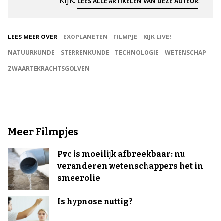
KIJK.
.
LEES ALLE ARTIKELEN VAN DEZE AUTEUR
LEES MEER OVER
EXOPLANETEN
FILMPJE
KIJK LIVE!
NATUURKUNDE
STERRENKUNDE
TECHNOLOGIE
WETENSCHAP
ZWAARTEKRACHTSGOLVEN
Meer Filmpjes
Pvc is moeilijk afbreekbaar: nu
veranderen wetenschappers het in
smeerolie
Is hypnose nuttig?