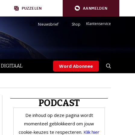
PUZZELEN
AANMELDEN
Klantenservice
Nieuwsbrief
Shop
 DIGITAAL
Word Abonnee
PODCAST
De inhoud op deze pagina wordt
momenteel geblokkeerd om jouw
cookie-keuzes te respecteren.
Klik hier