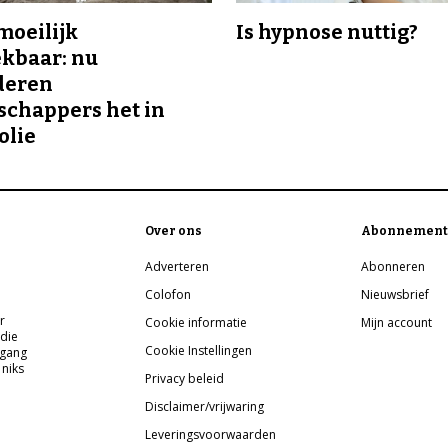
 moeilijk
Is hypnose nuttig?
kbaar: nu
deren
chappers het in
olie
Over ons
Abonnement
Adverteren
Abonneren
Colofon
Nieuwsbrief
r
Cookie informatie
Mijn account
 die
Cookie Instellingen
pgang
 niks
Privacy beleid
Disclaimer/vrijwaring
Leveringsvoorwaarden