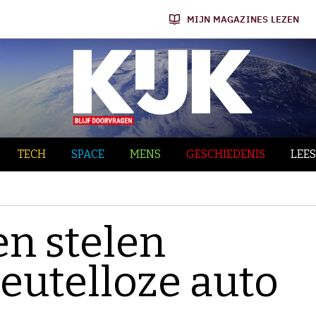
MIJN MAGAZINES LEZEN
TECH
SPACE
MENS
GESCHIEDENIS
LEES
en stelen
eutelloze auto