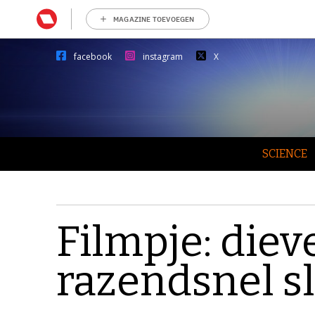
MAGAZINE TOEVOEGEN
facebook
instagram
X
SCIENCE
Filmpje: diev
razendsnel sl