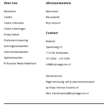
Over ons
Abonnementen
Adverteren
Abonneren
Colofon
Nieuwsbrief
Cookie informatie
Mijn account
Cookie Instellingen
Contact
Privacy beleid
Disclaimer/vrijwaring
Redactie
Leveringsvoorwaarden
Spaklerweg 53
Gebruiksvoorwaarden
1114 AE Amsterdam
Spelvoorwaarden
+31 (0)20 – 210 5300
© Roularta Media Nederland
info@kijkmagazine.nl
Klantenservice
Regel eenvoudig zelf je abonnementszaken
op https://service.roularta.nl/
Mail: klantenservice@kijkmagazine.nl