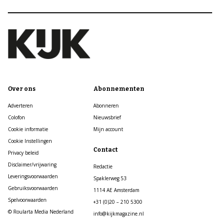
Over ons
Abonnementen
Adverteren
Abonneren
Colofon
Nieuwsbrief
Cookie informatie
Mijn account
Cookie Instellingen
Contact
Privacy beleid
Disclaimer/vrijwaring
Redactie
Leveringsvoorwaarden
Spaklerweg 53
Gebruiksvoorwaarden
1114 AE Amsterdam
Spelvoorwaarden
+31 (0)20 – 210 5300
© Roularta Media Nederland
info@kijkmagazine.nl