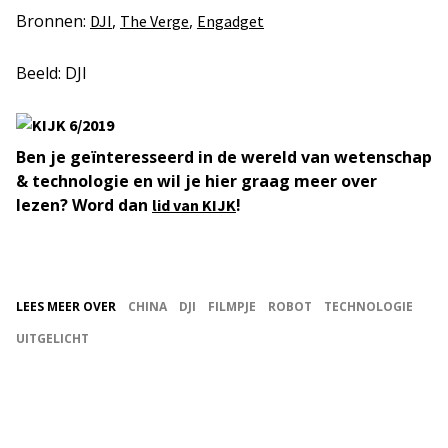
Bronnen:
,
,
DJI
The Verge
Engadget
Beeld: DJI
Ben je geïnteresseerd in de wereld van wetenschap
& technologie en wil je hier graag meer over
lezen? Word dan
!
lid van KIJK
LEES MEER OVER
CHINA
DJI
FILMPJE
ROBOT
TECHNOLOGIE
UITGELICHT