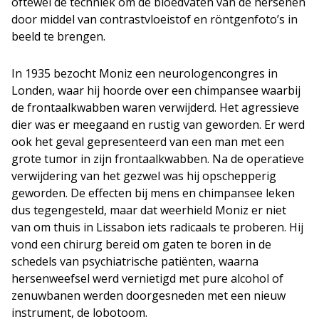
oftewel de techniek om de bloedvaten van de hersenen
door middel van contrastvloeistof en röntgenfoto’s in
beeld te brengen.
In 1935 bezocht Moniz een neurologencongres in
Londen, waar hij hoorde over een chimpansee waarbij
de frontaalkwabben waren verwijderd. Het agressieve
dier was er meegaand en rustig van geworden. Er werd
ook het geval gepresenteerd van een man met een
grote tumor in zijn frontaalkwabben. Na de operatieve
verwijdering van het gezwel was hij opschepperig
geworden. De effecten bij mens en chimpansee leken
dus tegengesteld, maar dat weerhield Moniz er niet
van om thuis in Lissabon iets radicaals te proberen. Hij
vond een chirurg bereid om gaten te boren in de
schedels van psychiatrische patiënten, waarna
hersenweefsel werd vernietigd met pure alcohol of
zenuwbanen werden doorgesneden met een nieuw
instrument, de lobotoom.