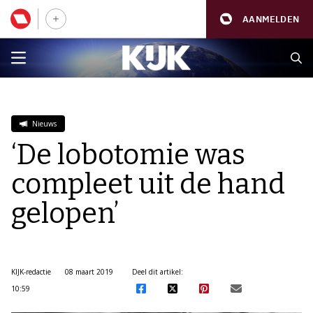
AANMELDEN
Nieuws
‘De lobotomie was
compleet uit de hand
gelopen’
KIJK-redactie
08 maart 2019
Deel dit artikel:
10:59