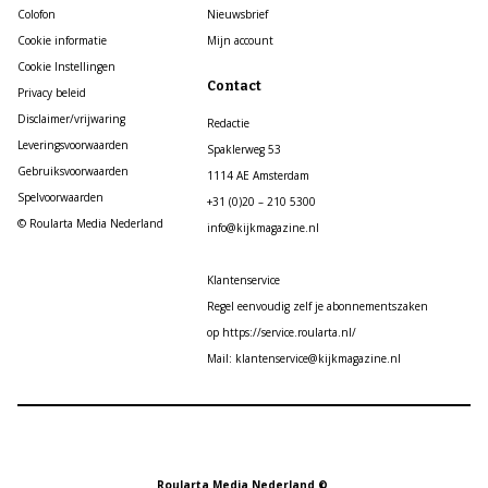
Colofon
Nieuwsbrief
Cookie informatie
Mijn account
Cookie Instellingen
Contact
Privacy beleid
Disclaimer/vrijwaring
Redactie
Leveringsvoorwaarden
Spaklerweg 53
Gebruiksvoorwaarden
1114 AE Amsterdam
Spelvoorwaarden
+31 (0)20 – 210 5300
© Roularta Media Nederland
info@kijkmagazine.nl
Klantenservice
Regel eenvoudig zelf je abonnementszaken
op https://service.roularta.nl/
Mail: klantenservice@kijkmagazine.nl
Roularta Media Nederland ©