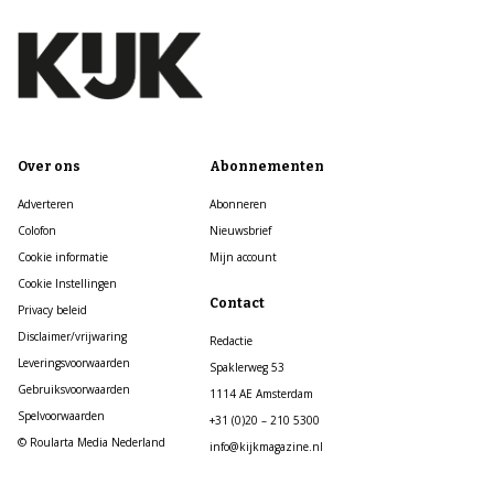
Over ons
Abonnementen
Adverteren
Abonneren
Colofon
Nieuwsbrief
Cookie informatie
Mijn account
Cookie Instellingen
Contact
Privacy beleid
Disclaimer/vrijwaring
Redactie
Leveringsvoorwaarden
Spaklerweg 53
Gebruiksvoorwaarden
1114 AE Amsterdam
Spelvoorwaarden
+31 (0)20 – 210 5300
© Roularta Media Nederland
info@kijkmagazine.nl