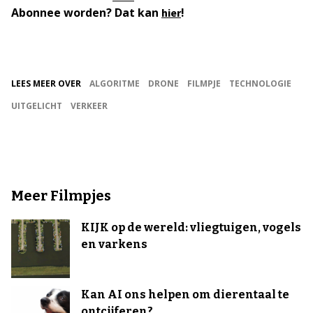
Abonnee worden? Dat kan
!
hier
LEES MEER OVER
ALGORITME
DRONE
FILMPJE
TECHNOLOGIE
UITGELICHT
VERKEER
Meer Filmpjes
KIJK op de wereld: vliegtuigen, vogels
en varkens
Kan AI ons helpen om dierentaal te
ontcijferen?