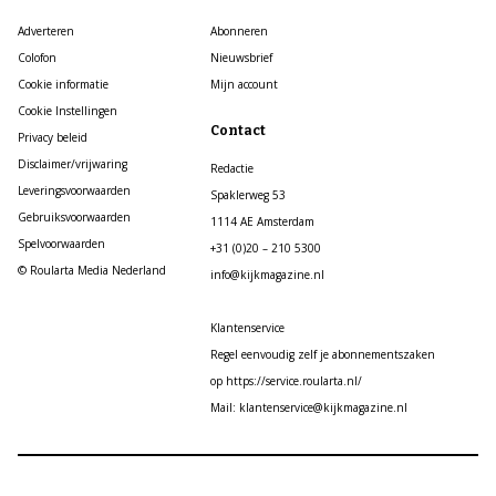
Adverteren
Abonneren
Colofon
Nieuwsbrief
Cookie informatie
Mijn account
Cookie Instellingen
Contact
Privacy beleid
Disclaimer/vrijwaring
Redactie
Leveringsvoorwaarden
Spaklerweg 53
Gebruiksvoorwaarden
1114 AE Amsterdam
Spelvoorwaarden
+31 (0)20 – 210 5300
© Roularta Media Nederland
info@kijkmagazine.nl
Klantenservice
Regel eenvoudig zelf je abonnementszaken
op https://service.roularta.nl/
Mail: klantenservice@kijkmagazine.nl