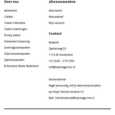
Over ons
Abonnementen
Adverteren
Abonneren
Colofon
Nieuwsbrief
Cookie informatie
Mijn account
Cookie Instellingen
Contact
Privacy beleid
Disclaimer/vrijwaring
Redactie
Leveringsvoorwaarden
Spaklerweg 53
Gebruiksvoorwaarden
1114 AE Amsterdam
Spelvoorwaarden
+31 (0)20 – 210 5300
© Roularta Media Nederland
info@kijkmagazine.nl
Klantenservice
Regel eenvoudig zelf je abonnementszaken
op https://service.roularta.nl/
Mail: klantenservice@kijkmagazine.nl