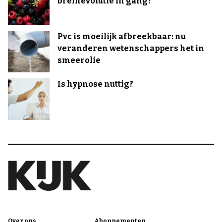
breinevolutie in gang?
Pvc is moeilijk afbreekbaar: nu
veranderen wetenschappers het in
smeerolie
Is hypnose nuttig?
Over ons
Abonnementen