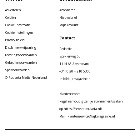
Adverteren
Abonneren
Colofon
Nieuwsbrief
Cookie informatie
Mijn account
Cookie Instellingen
Contact
Privacy beleid
Disclaimer/vrijwaring
Redactie
Leveringsvoorwaarden
Spaklerweg 53
Gebruiksvoorwaarden
1114 AE Amsterdam
Spelvoorwaarden
+31 (0)20 – 210 5300
© Roularta Media Nederland
info@kijkmagazine.nl
Klantenservice
Regel eenvoudig zelf je abonnementszaken
op https://service.roularta.nl/
Mail: klantenservice@kijkmagazine.nl