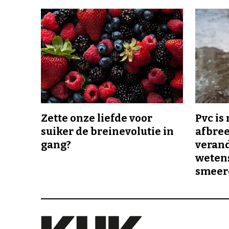
Zette onze liefde voor
Pvc is
suiker de breinevolutie in
afbree
gang?
veran
wetens
smeer