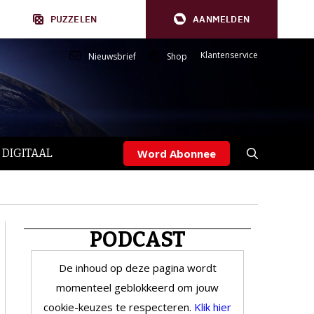
PUZZELEN
AANMELDEN
Klantenservice
Nieuwsbrief
Shop
 DIGITAAL
Word Abonnee
PODCAST
De inhoud op deze pagina wordt
momenteel geblokkeerd om jouw
cookie-keuzes te respecteren.
Klik hier