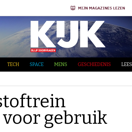
MIJN MAGAZINES LEZEN
TECH
SPACE
MENS
GESCHIEDENIS
LEES
toftrein
voor gebruik