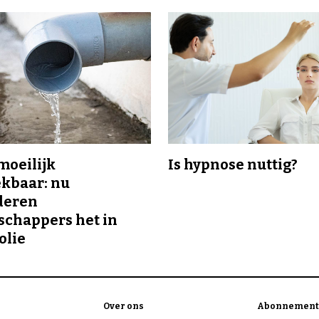
 moeilijk
Is hypnose nuttig?
kbaar: nu
deren
chappers het in
olie
Over ons
Abonnement