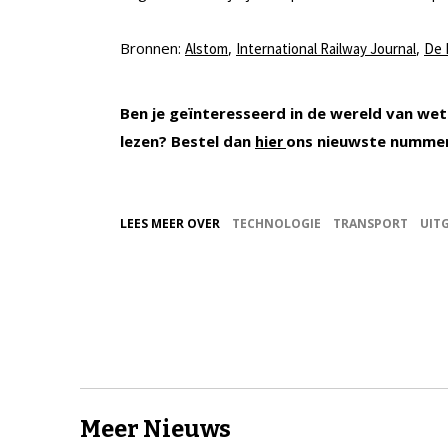
Bronnen:
,
,
Alstom
International Railway Journal
De 
Ben je geïnteresseerd in de wereld van wet
lezen? Bestel dan
ons nieuwste numme
hier
LEES MEER OVER
TECHNOLOGIE
TRANSPORT
UIT
Meer Nieuws