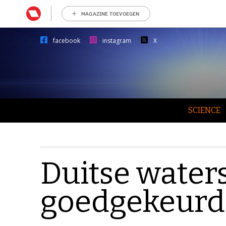
MAGAZINE TOEVOEGEN
facebook
instagram
X
SCIENCE
Duitse waters
goedgekeurd 