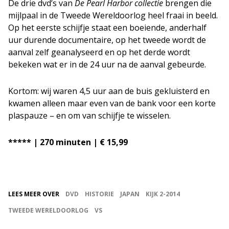
De drie dvd’s van
De Pearl Harbor collectie
brengen die
mijlpaal in de Tweede Wereldoorlog heel fraai in beeld.
Op het eerste schijfje staat een boeiende, anderhalf
uur durende documentaire, op het tweede wordt de
aanval zelf geanalyseerd en op het derde wordt
bekeken wat er in de 24 uur na de aanval gebeurde.
Kortom: wij waren 4,5 uur aan de buis gekluisterd en
kwamen alleen maar even van de bank voor een korte
plaspauze – en om van schijfje te wisselen.
***** | 270 minuten | € 15,99
LEES MEER OVER
DVD
HISTORIE
JAPAN
KIJK 2-2014
TWEEDE WERELDOORLOG
VS