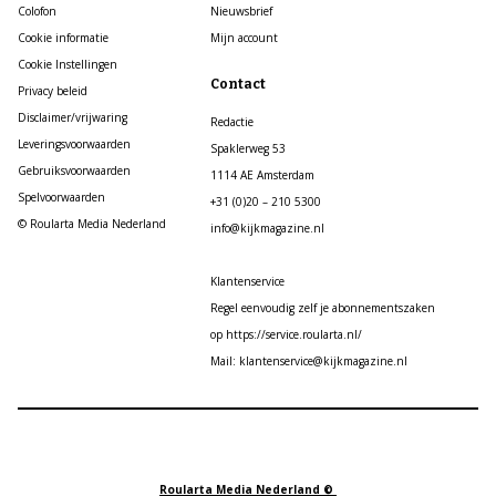
Colofon
Nieuwsbrief
Cookie informatie
Mijn account
Cookie Instellingen
Contact
Privacy beleid
Disclaimer/vrijwaring
Redactie
Leveringsvoorwaarden
Spaklerweg 53
Gebruiksvoorwaarden
1114 AE Amsterdam
Spelvoorwaarden
+31 (0)20 – 210 5300
© Roularta Media Nederland
info@kijkmagazine.nl
Klantenservice
Regel eenvoudig zelf je abonnementszaken
op https://service.roularta.nl/
Mail: klantenservice@kijkmagazine.nl
Roularta Media Nederland ©