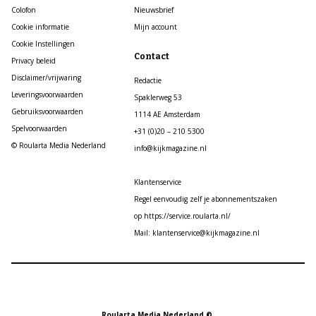
Colofon
Nieuwsbrief
Cookie informatie
Mijn account
Cookie Instellingen
Contact
Privacy beleid
Disclaimer/vrijwaring
Redactie
Leveringsvoorwaarden
Spaklerweg 53
Gebruiksvoorwaarden
1114 AE Amsterdam
Spelvoorwaarden
+31 (0)20 – 210 5300
© Roularta Media Nederland
info@kijkmagazine.nl
Klantenservice
Regel eenvoudig zelf je abonnementszaken
op https://service.roularta.nl/
Mail: klantenservice@kijkmagazine.nl
Roularta Media Nederland ©