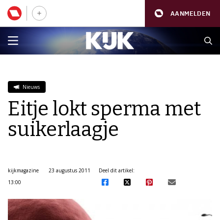
AANMELDEN
Nieuws
Eitje lokt sperma met
suikerlaagje
kijkmagazine
23 augustus 2011
Deel dit artikel:
13:00