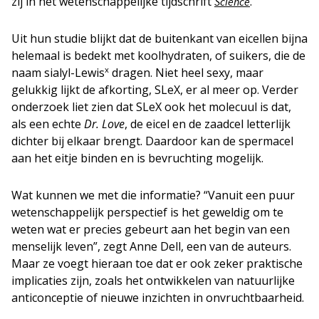
zij in het wetenschappelijke tijdschrift
.
Science
Uit hun studie blijkt dat de buitenkant van eicellen bijna
helemaal is bedekt met koolhydraten, of suikers, die de
x
naam sialyl-Lewis
dragen. Niet heel sexy, maar
gelukkig lijkt de afkorting, SLeX, er al meer op. Verder
onderzoek liet zien dat SLeX ook het molecuul is dat,
als een echte
Dr. Love
, de eicel en de zaadcel letterlijk
dichter bij elkaar brengt. Daardoor kan de spermacel
aan het eitje binden en is bevruchting mogelijk.
Wat kunnen we met die informatie? “Vanuit een puur
wetenschappelijk perspectief is het geweldig om te
weten wat er precies gebeurt aan het begin van een
menselijk leven”, zegt Anne Dell, een van de auteurs.
Maar ze voegt hieraan toe dat er ook zeker praktische
implicaties zijn, zoals het ontwikkelen van natuurlijke
anticonceptie of nieuwe inzichten in onvruchtbaarheid.