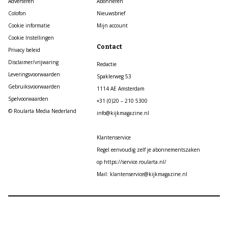
Adverteren
Abonneren
Colofon
Nieuwsbrief
Cookie informatie
Mijn account
Cookie Instellingen
Contact
Privacy beleid
Disclaimer/vrijwaring
Redactie
Leveringsvoorwaarden
Spaklerweg 53
Gebruiksvoorwaarden
1114 AE Amsterdam
Spelvoorwaarden
+31 (0)20 – 210 5300
© Roularta Media Nederland
info@kijkmagazine.nl
Klantenservice
Regel eenvoudig zelf je abonnementszaken
op https://service.roularta.nl/
Mail: klantenservice@kijkmagazine.nl