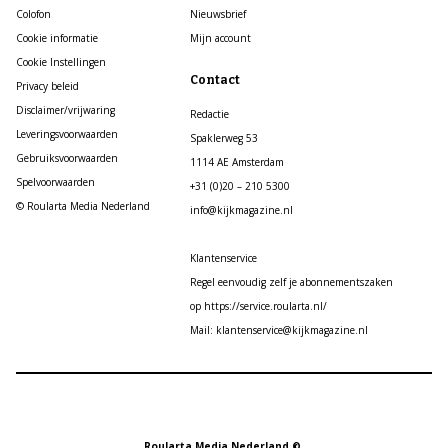
Colofon
Nieuwsbrief
Cookie informatie
Mijn account
Cookie Instellingen
Contact
Privacy beleid
Disclaimer/vrijwaring
Redactie
Leveringsvoorwaarden
Spaklerweg 53
Gebruiksvoorwaarden
1114 AE Amsterdam
Spelvoorwaarden
+31 (0)20 – 210 5300
© Roularta Media Nederland
info@kijkmagazine.nl
Klantenservice
Regel eenvoudig zelf je abonnementszaken
op https://service.roularta.nl/
Mail: klantenservice@kijkmagazine.nl
Roularta Media Nederland ©