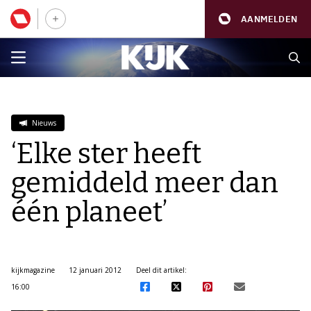
AANMELDEN
Nieuws
‘Elke ster heeft
gemiddeld meer dan
één planeet’
kijkmagazine
12 januari 2012
Deel dit artikel:
16:00