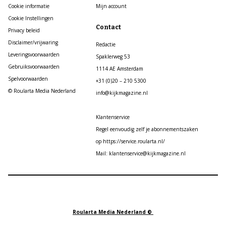
Cookie informatie
Mijn account
Cookie Instellingen
Contact
Privacy beleid
Disclaimer/vrijwaring
Redactie
Leveringsvoorwaarden
Spaklerweg 53
Gebruiksvoorwaarden
1114 AE Amsterdam
Spelvoorwaarden
+31 (0)20 – 210 5300
© Roularta Media Nederland
info@kijkmagazine.nl
Klantenservice
Regel eenvoudig zelf je abonnementszaken
op https://service.roularta.nl/
Mail: klantenservice@kijkmagazine.nl
Roularta Media Nederland ©