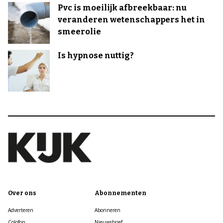
Pvc is moeilijk afbreekbaar: nu
veranderen wetenschappers het in
smeerolie
Is hypnose nuttig?
Over ons
Abonnementen
Adverteren
Abonneren
Colofon
Nieuwsbrief