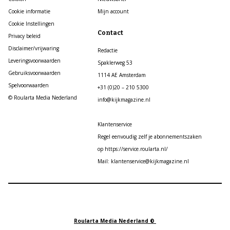
Cookie informatie
Mijn account
Cookie Instellingen
Contact
Privacy beleid
Disclaimer/vrijwaring
Redactie
Leveringsvoorwaarden
Spaklerweg 53
Gebruiksvoorwaarden
1114 AE Amsterdam
Spelvoorwaarden
+31 (0)20 – 210 5300
© Roularta Media Nederland
info@kijkmagazine.nl
Klantenservice
Regel eenvoudig zelf je abonnementszaken
op https://service.roularta.nl/
Mail: klantenservice@kijkmagazine.nl
Roularta Media Nederland ©