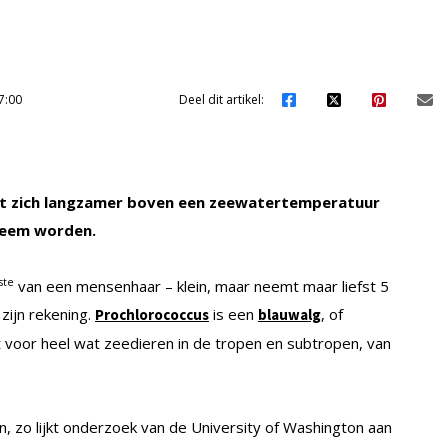
7:00
Deel dit artikel:
t zich langzamer boven een zeewatertemperatuur
bleem worden.
ste
van een mensenhaar – klein, maar neemt maar liefst 5
zijn rekening.
is een
, of
Prochlorococcus
blauwalg
rt voor heel wat zeedieren in de tropen en subtropen, van
 zo lijkt onderzoek van de University of Washington aan