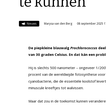
te kunnen
Nieuws
Marysa van den Berg
08 september 2025 1
De piepkleine blauwalg
Prochlorococcus
deel
van 30 graden Celsius. En dat kán een pro
Hij is slechts 500 nanometer – ongeveer 1/200
procent van de wereldwijde fotosynthese voor 
cyanobacterie, die de essentiële koolstof leve
minuscule kreeftjes tot walvissen.
Maar dat zou in de toekomst kunnen veranderen,