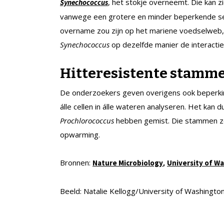
, het stokje overneemt. Die kan 
Synechococcus
vanwege een grotere en minder beperkende set 
overname zou zijn op het mariene voedselweb, 
Synechococcus
op dezelfde manier de interacti
Hitteresistente stamm
De onderzoekers geven overigens ook beperking
álle cellen in álle wateren analyseren. Het kan 
Prochlorococcus
hebben gemist. Die stammen z
opwarming.
Bronnen:
,
Nature Microbiology
University of Wa
Beeld: Natalie Kellogg/University of Washingto