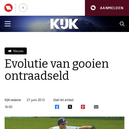
AANMELDEN
Nieuws
Evolutie van gooien
ontraadseld
KIJK-redactie
27 juni 2013
Deel dit artikel:
16:00