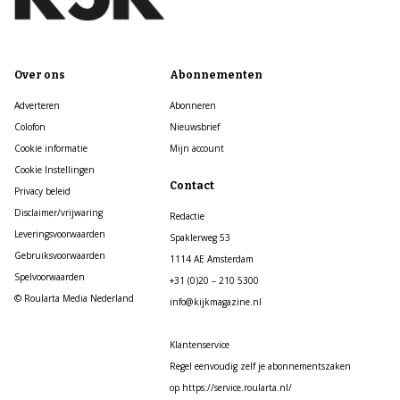
Over ons
Abonnementen
Adverteren
Abonneren
Colofon
Nieuwsbrief
Cookie informatie
Mijn account
Cookie Instellingen
Contact
Privacy beleid
Disclaimer/vrijwaring
Redactie
Leveringsvoorwaarden
Spaklerweg 53
Gebruiksvoorwaarden
1114 AE Amsterdam
Spelvoorwaarden
+31 (0)20 – 210 5300
© Roularta Media Nederland
info@kijkmagazine.nl
Klantenservice
Regel eenvoudig zelf je abonnementszaken
op https://service.roularta.nl/