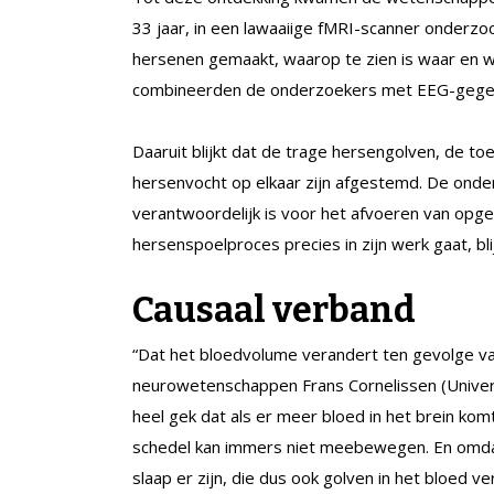
33 jaar, in een lawaaiige fMRI-scanner onderz
hersenen gemaakt, waarop te zien is waar en wan
combineerden de onderzoekers met EEG-gegeve
Daaruit blijkt dat de trage hersengolven, de to
hersenvocht op elkaar zijn afgestemd. De on
verantwoordelijk is voor het afvoeren van opgeh
hersenspoelproces precies in zijn werk gaat, blij
Causaal verband
“Dat het bloedvolume verandert ten gevolge van
neurowetenschappen Frans Cornelissen (Universi
heel gek dat als er meer bloed in het brein komt
schedel kan immers niet meebewegen. En omdat
slaap er zijn, die dus ook golven in het bloed v