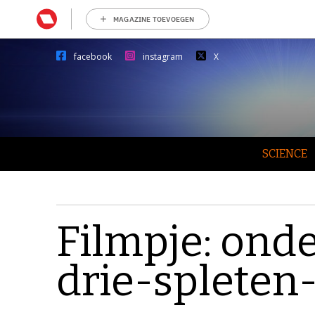
MAGAZINE TOEVOEGEN
facebook
instagram
X
SCIENCE
Filmpje: ond
drie-spleten