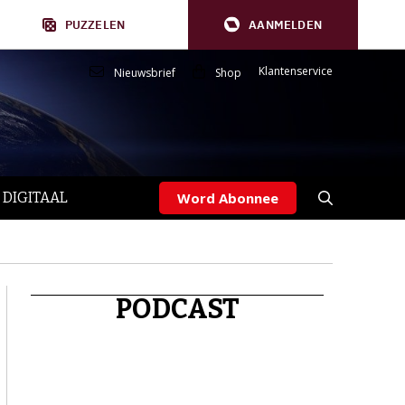
PUZZELEN
AANMELDEN
Klantenservice
Nieuwsbrief
Shop
 DIGITAAL
Word Abonnee
PODCAST