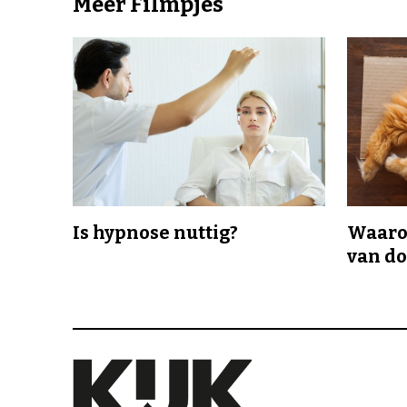
Meer Filmpjes
Is hypnose nuttig?
Waaro
van d