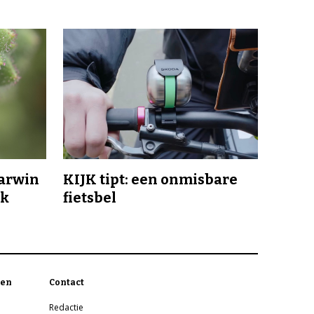
Darwin
KIJK tipt: een onmisbare
jk
fietsbel
en
Contact
Redactie