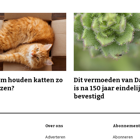
m houden katten zo
Dit vermoeden van 
ozen?
is na 150 jaar eindeli
bevestigd
Over ons
Abonnement
Adverteren
Abonneren