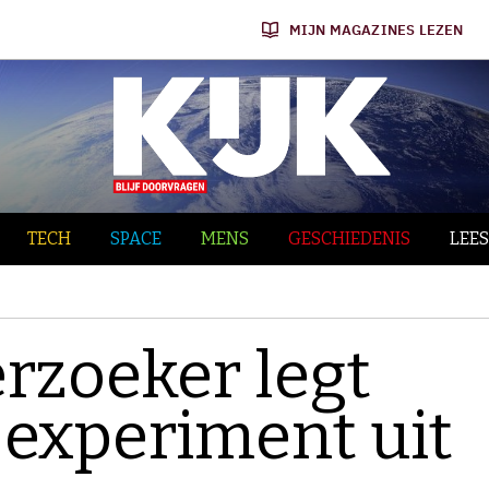
MIJN MAGAZINES LEZEN
TECH
SPACE
MENS
GESCHIEDENIS
LEES
erzoeker legt
-experiment uit