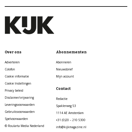
Over ons
Abonnementen
Adverteren
Abonneren
Colofon
Nieuwsbrief
Cookie informatie
Mijn account
Cookie Instellingen
Contact
Privacy beleid
Disclaimer/vrijwaring
Redactie
Leveringsvoorwaarden
Spaklerweg 53
Gebruiksvoorwaarden
1114 AE Amsterdam
Spelvoorwaarden
+31 (0)20 – 210 5300
© Roularta Media Nederland
info@kijkmagazine.nl