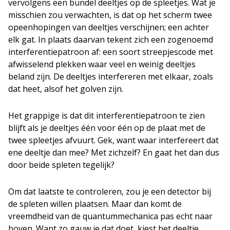
vervolgens een bundel deeltjes op de spleetjes. Wat je
misschien zou verwachten, is dat op het scherm twee
opeenhopingen van deeltjes verschijnen; een achter
elk gat. In plaats daarvan tekent zich een zogenoemd
interferentiepatroon af: een soort streepjescode met
afwisselend plekken waar veel en weinig deeltjes
beland zijn. De deeltjes interfereren met elkaar, zoals
dat heet, alsof het golven zijn.
Het grappige is dat dit interferentiepatroon te zien
blijft als je deeltjes één voor één op de plaat met de
twee spleetjes afvuurt. Gek, want waar interfereert dat
ene deeltje dan mee? Met zichzelf? En gaat het dan dus
door beide spleten tegelijk?
Om dat laatste te controleren, zou je een detector bij
de spleten willen plaatsen. Maar dan komt de
vreemdheid van de quantummechanica pas echt naar
boven. Want zo gauw je dat doet, kiest het deeltje