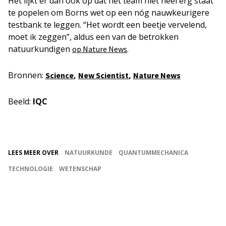
Het lijkt er dan ook op dat het team niet héél erg staat
te popelen om Borns wet op een nóg nauwkeurigere
testbank te leggen. “Het wordt een beetje vervelend,
moet ik zeggen”, aldus een van de betrokken
natuurkundigen
.
op Nature News
Bronnen:
,
,
Science
New Scientist
Nature News
Beeld:
IQC
LEES MEER OVER
NATUURKUNDE
QUANTUMMECHANICA
TECHNOLOGIE
WETENSCHAP