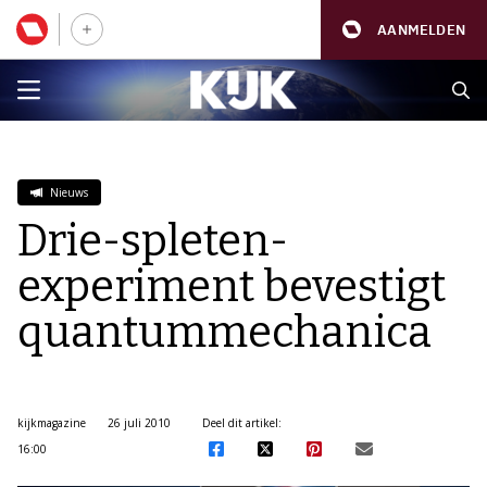
AANMELDEN
Nieuws
Drie-spleten-
experiment bevestigt
quantummechanica
kijkmagazine
26 juli 2010
Deel dit artikel:
16:00