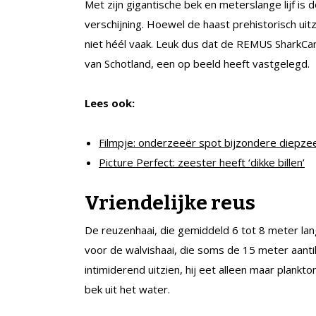
Met zijn gigantische bek en meterslange lijf is 
verschijning. Hoewel de haast prehistorisch uit
niet héél vaak. Leuk dus dat de REMUS SharkCam
van Schotland, een op beeld heeft vastgelegd.
Lees ook:
Filmpje: onderzeeër spot bijzondere diepz
Picture Perfect: zeester heeft ‘dikke billen’
Vriendelijke reus
De reuzenhaai, die gemiddeld 6 tot 8 meter lang
voor de walvishaai, die soms de 15 meter aanti
intimiderend uitzien, hij eet alleen maar plank
bek uit het water.