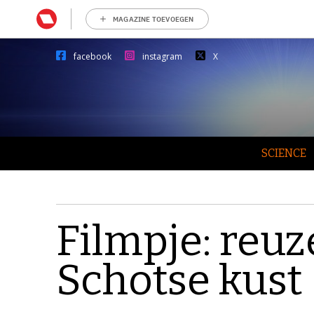
MAGAZINE TOEVOEGEN
facebook
instagram
X
SCIENCE
Filmpje: reu
Schotse kust