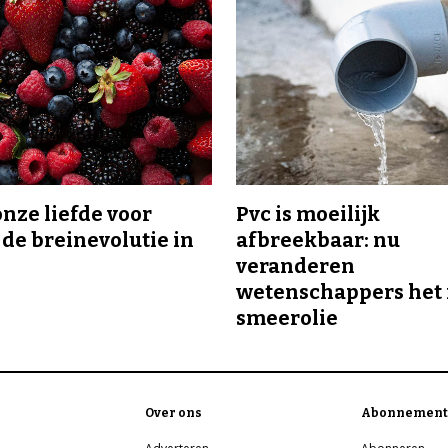
onze liefde voor
Pvc is moeilijk
 de breinevolutie in
afbreekbaar: nu
veranderen
wetenschappers het 
smeerolie
Over ons
Abonnement