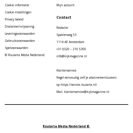
Cookie informatie
Mijn account
Cookie Instellingen
Contact
Privacy beleid
Disclaimer/vrijwaring
Redactie
Leveringsvoorwaarden
Spaklerweg 53
Gebruiksvoorwaarden
1114 AE Amsterdam
Spelvoorwaarden
+31 (0)20 – 210 5300
© Roularta Media Nederland
info@kijkmagazine.nl
Klantenservice
Regel eenvoudig zelf je abonnementszaken
op https://service.roularta.nl/
Mail: klantenservice@kijkmagazine.nl
Roularta Media Nederland ©