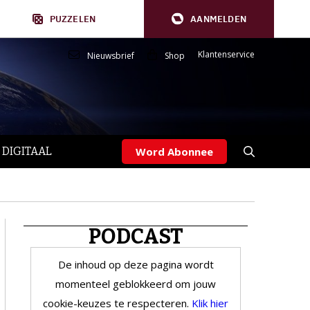
PUZZELEN
AANMELDEN
Klantenservice
Nieuwsbrief
Shop
 DIGITAAL
Word Abonnee
PODCAST
De inhoud op deze pagina wordt
momenteel geblokkeerd om jouw
cookie-keuzes te respecteren.
Klik hier