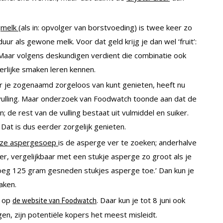
gmelk
(als in: opvolger van borstvoeding) is twee keer zo
uur als gewone melk. Voor dat geld krijg je dan wel ‘fruit’:
aar volgens deskundigen verdient die combinatie ook
erlijke smaken leren kennen.
ar je zogenaamd zorgeloos van kunt genieten, heeft nu
vulling. Maar onderzoek van Foodwatch toonde aan dat de
n; de rest van de vulling bestaat uit vulmiddel en suiker.
Dat is dus eerder zorgelijk genieten.
ze aspergesoep
is de asperge ver te zoeken; anderhalve
r, vergelijkbaar met een stukje asperge zo groot als je
Voeg 125 gram gesneden stukjes asperge toe.’ Dan kun je
aken.
n op
. Daar kun je tot 8 juni ook
de website van Foodwatch
en, zijn potentiële kopers het meest misleidt.