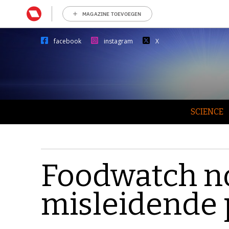
MAGAZINE TOEVOEGEN
facebook
instagram
X
SCIENCE
Foodwatch no
misleidende