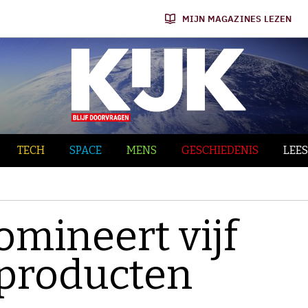
MIJN MAGAZINES LEZEN
TECH
SPACE
MENS
GESCHIEDENIS
LEES
mineert vijf
 producten