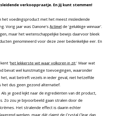
sleidende verkooppraatje. En jij kunt stemmen!
an het voedingsproduct met het meest misleidende
ng. Vorig jaar was Danone’s
de ‘gelukkige winnaar’.
Actimel
en, maar het wetenschappelijke bewijs daarvoor bleek
producten genomineerd voor deze zeer bedenkelijke eer. En
kent ‘
het lekkerste wit waar volkoren in zit
.’ Maar wat
brood bevat wel kunstmatige toevoegingen, waaronder
et, wat betreft vezels in ieder geval, niet hetzelfde
s het dus geen gezond alternatief.
.
Als je goed kijkt naar de ingrediënten van dit product,
ms. Zo zou je bijvoorbeeld gaan stralen door de
dcrèmes. Het stralende effect is daarin echter
 laxerend werken, maar dát claimt de
Crystal Clear
dan