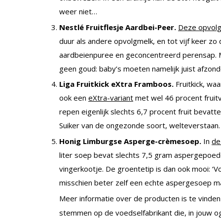
weer niet…
Nestlé Fruitflesje Aardbei-Peer.
Deze opvol
duur als andere opvolgmelk, en tot vijf keer zo d
aardbeienpuree en geconcentreerd perensap. M
geen goud: baby’s moeten namelijk juist afzond
Liga Fruitkick eXtra Framboos.
Fruitkick, wa
ook een
eXtra-variant
met wel 46 procent fruit
repen eigenlijk slechts 6,7 procent fruit bevatte
Suiker van de ongezonde soort, welteverstaan. 
Honig Limburgse Asperge-crèmesoep.
In
de
liter soep bevat slechts 7,5 gram aspergepoede
vingerkootje. De groentetip is dan ook mooi: ‘
misschien beter zelf een echte aspergesoep m
Meer informatie over de producten is te vinde
stemmen op de voedselfabrikant die, in jouw og