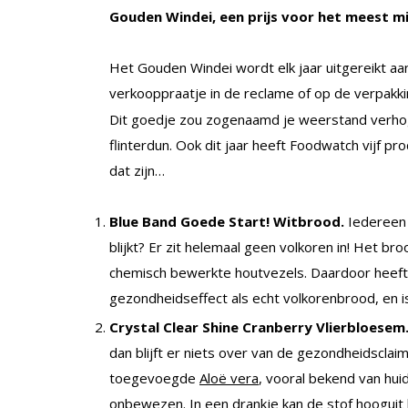
Gouden Windei, een prijs voor het meest mi
Het Gouden Windei wordt elk jaar uitgereikt a
verkooppraatje in de reclame of op de verpakki
Dit goedje zou zogenaamd je weerstand verhog
flinterdun. Ook dit jaar heeft Foodwatch vijf 
dat zijn…
Blue Band Goede Start! Witbrood.
Iedereen 
blijkt? Er zit helemaal geen volkoren in! Het 
chemisch bewerkte houtvezels. Daardoor heeft h
gezondheidseffect als echt volkorenbrood, en i
Crystal Clear Shine Cranberry Vlierbloesem
dan blijft er niets over van de gezondheidsclai
toegevoegde
Aloë vera
, vooral bekend van hui
onbewezen. In een drankje kan de stof hooguit