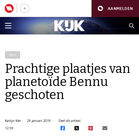
AANMELDEN
Foto's
Prachtige plaatjes van
planetoïde Bennu
geschoten
Karlijn Klei
29 januari 2019
Deel dit artikel:
12:59