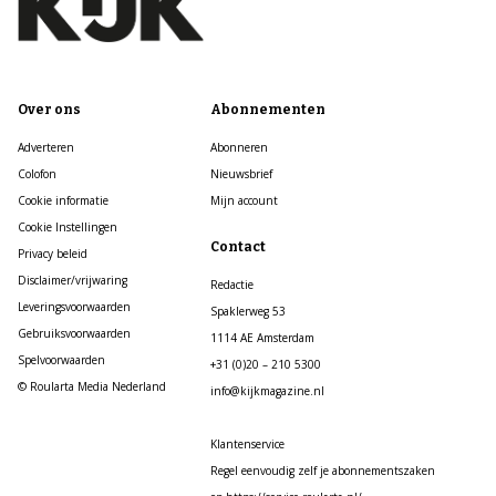
Over ons
Abonnementen
Adverteren
Abonneren
Colofon
Nieuwsbrief
Cookie informatie
Mijn account
Cookie Instellingen
Contact
Privacy beleid
Disclaimer/vrijwaring
Redactie
Leveringsvoorwaarden
Spaklerweg 53
Gebruiksvoorwaarden
1114 AE Amsterdam
Spelvoorwaarden
+31 (0)20 – 210 5300
© Roularta Media Nederland
info@kijkmagazine.nl
Klantenservice
Regel eenvoudig zelf je abonnementszaken