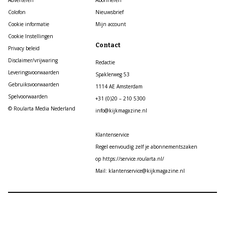
Adverteren
Abonneren
Colofon
Nieuwsbrief
Cookie informatie
Mijn account
Cookie Instellingen
Contact
Privacy beleid
Disclaimer/vrijwaring
Redactie
Leveringsvoorwaarden
Spaklerweg 53
Gebruiksvoorwaarden
1114 AE Amsterdam
Spelvoorwaarden
+31 (0)20 – 210 5300
© Roularta Media Nederland
info@kijkmagazine.nl
Klantenservice
Regel eenvoudig zelf je abonnementszaken
op https://service.roularta.nl/
Mail: klantenservice@kijkmagazine.nl