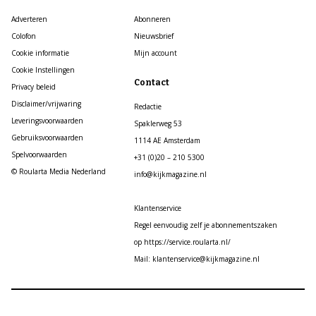
Adverteren
Abonneren
Colofon
Nieuwsbrief
Cookie informatie
Mijn account
Cookie Instellingen
Contact
Privacy beleid
Disclaimer/vrijwaring
Redactie
Leveringsvoorwaarden
Spaklerweg 53
Gebruiksvoorwaarden
1114 AE Amsterdam
Spelvoorwaarden
+31 (0)20 – 210 5300
© Roularta Media Nederland
info@kijkmagazine.nl
Klantenservice
Regel eenvoudig zelf je abonnementszaken
op https://service.roularta.nl/
Mail: klantenservice@kijkmagazine.nl