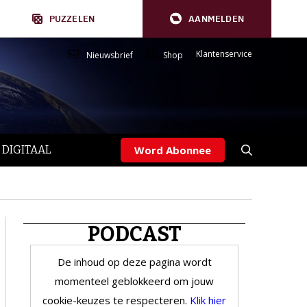
PUZZELEN
AANMELDEN
Klantenservice
Nieuwsbrief
Shop
 DIGITAAL
Word Abonnee
PODCAST
De inhoud op deze pagina wordt
momenteel geblokkeerd om jouw
cookie-keuzes te respecteren.
Klik hier