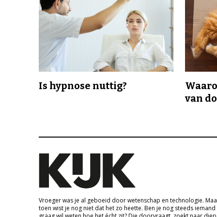
Is hypnose nuttig?
Waaro
van d
Vroeger was je al geboeid door wetenschap en technologie. Maa
toen wist je nog niet dat het zo heette. Ben je nog steeds iemand
graag wil weten hoe het écht zit? Die doorvraagt, zoekt naar die