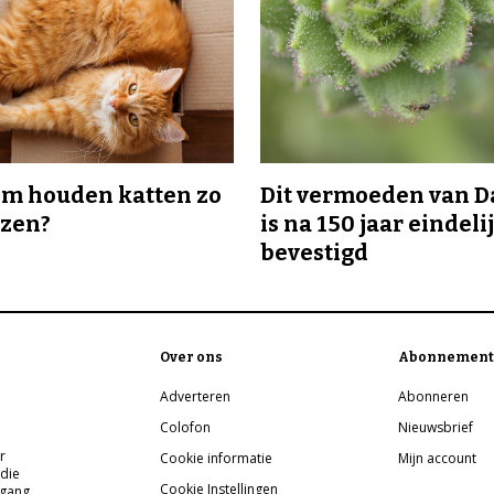
m houden katten zo
Dit vermoeden van 
ozen?
is na 150 jaar eindeli
bevestigd
Over ons
Abonnement
Adverteren
Abonneren
Colofon
Nieuwsbrief
r
Cookie informatie
Mijn account
 die
Cookie Instellingen
pgang