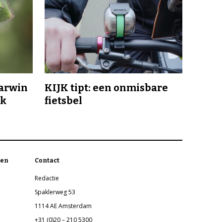
Darwin
KIJK tipt: een onmisbare
jk
fietsbel
en
Contact
Redactie
Spaklerweg 53
1114 AE Amsterdam
+31 (0)20 – 210 5300