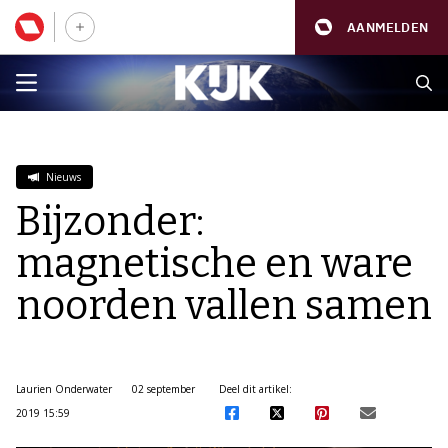
AANMELDEN
Nieuws
Bijzonder:
magnetische en ware
noorden vallen samen
Laurien Onderwater
02 september
Deel dit artikel:
2019 15:59