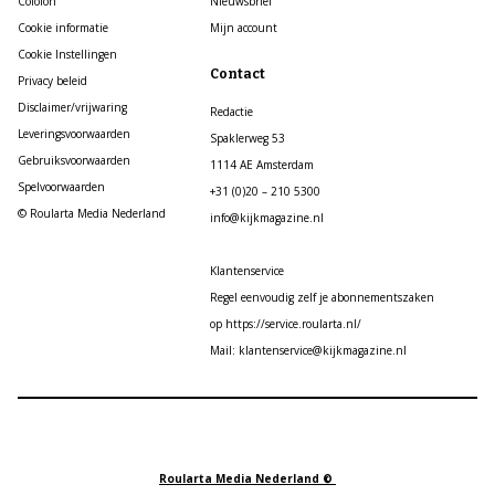
Colofon
Nieuwsbrief
Cookie informatie
Mijn account
Cookie Instellingen
Contact
Privacy beleid
Disclaimer/vrijwaring
Redactie
Leveringsvoorwaarden
Spaklerweg 53
Gebruiksvoorwaarden
1114 AE Amsterdam
Spelvoorwaarden
+31 (0)20 – 210 5300
© Roularta Media Nederland
info@kijkmagazine.nl
Klantenservice
Regel eenvoudig zelf je abonnementszaken
op https://service.roularta.nl/
Mail: klantenservice@kijkmagazine.nl
Roularta Media Nederland ©