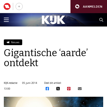
AANMELDEN
Nieuws
Gigantische ‘aarde’
ontdekt
KIJK-redactie
05 juni 2014
Deel dit artikel:
13:00