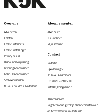
Over ons
Abonnementen
Adverteren
Abonneren
Colofon
Nieuwsbrief
Cookie informatie
Mijn account
Cookie Instellingen
Contact
Privacy beleid
Disclaimer/vrijwaring
Redactie
Leveringsvoorwaarden
Spaklerweg 53
Gebruiksvoorwaarden
1114 AE Amsterdam
Spelvoorwaarden
+31 (0)20 – 210 5300
© Roularta Media Nederland
info@kijkmagazine.nl
Klantenservice
Regel eenvoudig zelf je abonnementszaken
op https://service.roularta.nl/