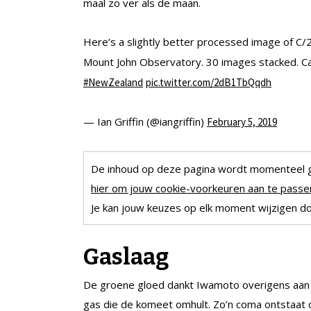
maal zo ver als de maan.
Here’s a slightly better processed image of C
Mount John Observatory. 30 images stacked. Ca
#NewZealand
pic.twitter.com/2dB1TbQqdh
— Ian Griffin (@iangriffin)
February 5, 2019
De inhoud op deze pagina wordt momenteel 
hier om jouw cookie-voorkeuren aan te passen
Je kan jouw keuzes op elk moment wijzigen doo
Gaslaag
De groene gloed dankt Iwamoto overigens aan 
gas die de komeet omhult. Zo’n coma ontstaat d