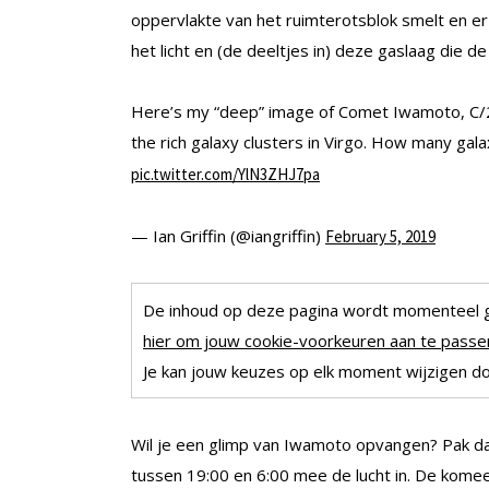
oppervlakte van het ruimterotsblok smelt en er
het licht en (de deeltjes in) deze gaslaag die d
Here’s my “deep” image of Comet Iwamoto, C/2
the rich galaxy clusters in Virgo. How many gal
pic.twitter.com/YlN3ZHJ7pa
— Ian Griffin (@iangriffin)
February 5, 2019
De inhoud op deze pagina wordt momenteel 
hier om jouw cookie-voorkeuren aan te passen
Je kan jouw keuzes op elk moment wijzigen doo
Wil je een glimp van Iwamoto opvangen? Pak da
tussen 19:00 en 6:00 mee de lucht in. De kome