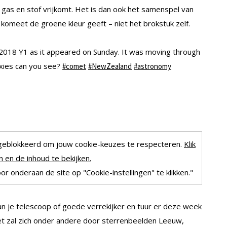
 gas en stof vrijkomt. Het is dan ook het samenspel van
e komeet de groene kleur geeft – niet het brokstuk zelf.
018 Y1 as it appeared on Sunday. It was moving through
axies can you see?
#comet
#NewZealand
#astronomy
geblokkeerd om jouw cookie-keuzes te respecteren.
Klik
 en de inhoud te bekijken.
r onderaan de site op "Cookie-instellingen" te klikken."
n je telescoop of goede verrekijker en tuur er deze week
et zal zich onder andere door sterrenbeelden Leeuw,