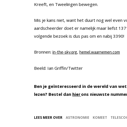
Kreeft, en Tweelingen bewegen.
Mis je kans niet, want het duurt nog wel even 
aardscheerder doet er namelijk maar liefst 137
volgende bezoek is dus pas om en nabij 3390!
Bronnen:
,
in-the-sky.org
hemel.waarnemen.com
Beeld: Ian Griffin/Twitter
Ben je geïnteresseerd in de wereld van wet
lezen? Bestel dan
ons nieuwste numme
hier
LEES MEER OVER
ASTRONOMIE
KOMEET
TELESCO