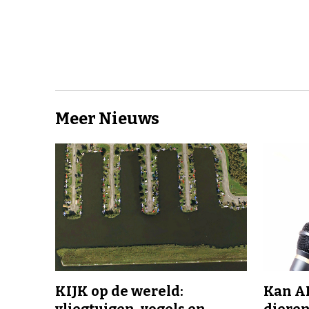
Meer Nieuws
KIJK op de wereld:
Kan A
vliegtuigen, vogels en
dieren