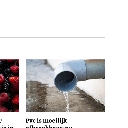
r
Pvc is moeilijk
ie in
afbreekbaar: nu