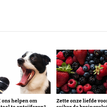
I ons helpen om
Zette onze liefde voo
taal te ontcijferen?
suiker de breinevolut