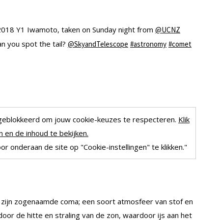
/2018 Y1 Iwamoto, taken on Sunday night from
@UCNZ
n you spot the tail?
@SkyandTelescope
#astronomy
#comet
geblokkeerd om jouw cookie-keuzes te respecteren.
Klik
 en de inhoud te bekijken.
r onderaan de site op "Cookie-instellingen" te klikken."
zijn zogenaamde coma; een soort atmosfeer van stof en
oor de hitte en straling van de zon, waardoor ijs aan het