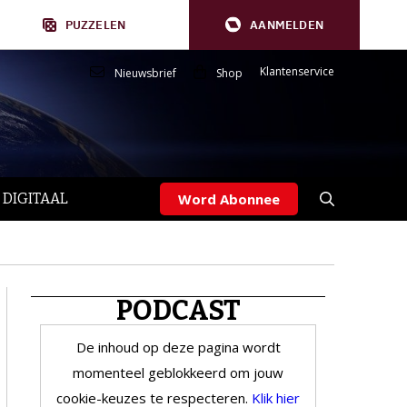
PUZZELEN
AANMELDEN
Klantenservice
Nieuwsbrief
Shop
 DIGITAAL
Word Abonnee
PODCAST
De inhoud op deze pagina wordt
momenteel geblokkeerd om jouw
cookie-keuzes te respecteren.
Klik hier