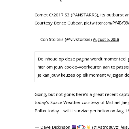
Comet C/2017 S3 (PANSTARRS), its outburst an
Courtesy Bence Gubear.
pic.twitter.com/PY4BY39
— Con Stoitsis (@vivstoitsis)
August 5, 2018
De inhoud op deze pagina wordt momenteel 
hier om jouw cookie-voorkeuren aan te passen
Je kan jouw keuzes op elk moment wijzigen doo
Going, but not gone; here’s a great recent ca
today’s Space Weather courtesy of Michael Jae
Pollux today… will it survive perihelion on Aug 
— Dave Dickinson
(@Astroguyz)
Augu