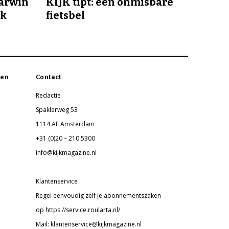
Darwin
KIJK tipt: een onmisbare
jk
fietsbel
en
Contact
Redactie
Spaklerweg 53
1114 AE Amsterdam
+31 (0)20 – 210 5300
info@kijkmagazine.nl
Klantenservice
Regel eenvoudig zelf je abonnementszaken
op https://service.roularta.nl/
Mail: klantenservice@kijkmagazine.nl