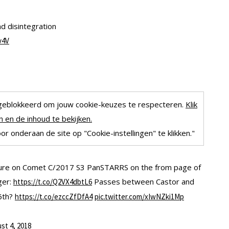
d disintegration
v4V
geblokkeerd om jouw cookie-keuzes te respecteren.
Klik
 en de inhoud te bekijken.
r onderaan de site op "Cookie-instellingen" te klikken."
pture on Comet C/2017 S3 PanSTARRS on the from page of
ger:
Passes between Castor and
https://t.co/Q2VX4dbtL6
16th?
https://t.co/ezccZfDfA4
pic.twitter.com/xIwNZki1Mp
st 4, 2018