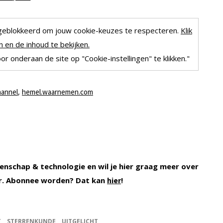
geblokkeerd om jouw cookie-keuzes te respecteren.
Klik
 en de inhoud te bekijken.
r onderaan de site op "Cookie-instellingen" te klikken."
,
hannel
hemel.waarnemen.com
enschap & technologie en wil je hier graag meer over
r. Abonnee worden? Dat kan
!
hier
T
STERRENKUNDE
UITGELICHT