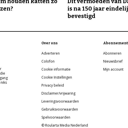
m houden katten zo
Dit vermoeden van 
ozen?
is na 150 jaar eindeli
bevestigd
Over ons
Abonnement
Adverteren
Abonneren
Colofon
Nieuwsbrief
r
Cookie informatie
Mijn account
 die
Cookie Instellingen
pgang
 niks
Privacy beleid
Disclaimer/vrijwaring
Leveringsvoorwaarden
Gebruiksvoorwaarden
Spelvoorwaarden
© Roularta Media Nederland