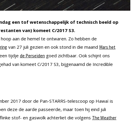
dag een tof wetenschappelijk of technisch beeld op
 restanten van) komeet C/2017 S3.
en hoop aan de hemel te ontwaren. Zo hebben de
van 27 juli gezien en ook stond in die maand
ring
Mars het
een tijdje
goed zichtbaar. Ook schijnt ons
de Perseïden
gehad van komeet C/2017 S3, bijgenaamd de Incredible
tember 2017 door de Pan-STARRS-telescoop op Hawaï is
oen deze de aarde passeerde, maar toen hij eind juli
 flinke stof- en gaswolk achterliet die volgens
The Weather