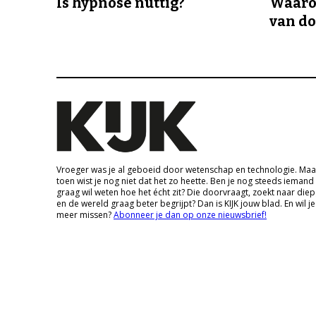
Is hypnose nuttig?
Waaro
van d
Vroeger was je al geboeid door wetenschap en technologie. Maa
toen wist je nog niet dat het zo heette. Ben je nog steeds iemand
graag wil weten hoe het écht zit? Die doorvraagt, zoekt naar die
en de wereld graag beter begrijpt? Dan is KIJK jouw blad. En wil je
meer missen?
Abonneer je dan op onze nieuwsbrief!