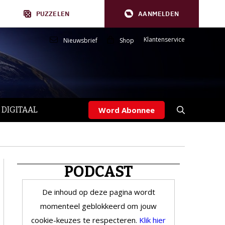
PUZZELEN
AANMELDEN
Klantenservice
Nieuwsbrief
Shop
 DIGITAAL
Word Abonnee
PODCAST
De inhoud op deze pagina wordt
momenteel geblokkeerd om jouw
cookie-keuzes te respecteren.
Klik hier