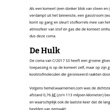
Als een komeet (een donker blok van steen en ijs
verdampt uit het binnenste, een gasstroom (w
komt op gang en sleurt stofkorrels mee van het
atmosfeer van stof en gas die de komeet omhult
dus deze coma.
De Hulk
De coma van C/2017 S3 heeft een groene gloed,
toepassing is op de komeet zelf, maar op zijn g
koolstofmoleculen die geïoniseerd raakten doo
Volgens hemel.waarnemen.com was de dichtste
afstand 0,76
(zo’n 113 miljoen kilometer) b
AE
en waarschijnlijk ook de laatste keer dat de lan
beelden van gemaakt: