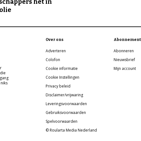
chappers het in
olie
Over ons
Abonnement
Adverteren
Abonneren
Colofon
Nieuwsbrief
r
Cookie informatie
Mijn account
 die
Cookie Instellingen
pgang
 niks
Privacy beleid
Disclaimer/vrijwaring
Leveringsvoorwaarden
Gebruiksvoorwaarden
Spelvoorwaarden
© Roularta Media Nederland