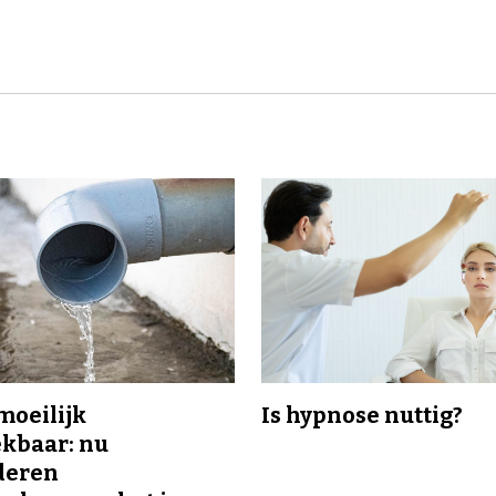
 moeilijk
Is hypnose nuttig?
kbaar: nu
deren