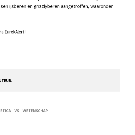
sen ijsberen en grizzlyberen aangetroffen, waaronder
via EurekAlert!
.
AUTEUR
ETICA
VS
WETENSCHAP