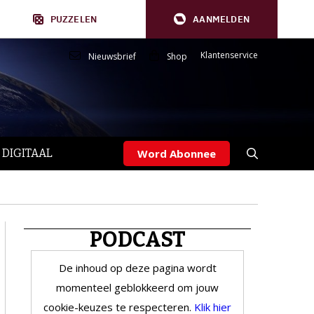
PUZZELEN
AANMELDEN
Klantenservice
Nieuwsbrief
Shop
 DIGITAAL
Word Abonnee
PODCAST
De inhoud op deze pagina wordt
momenteel geblokkeerd om jouw
cookie-keuzes te respecteren.
Klik hier