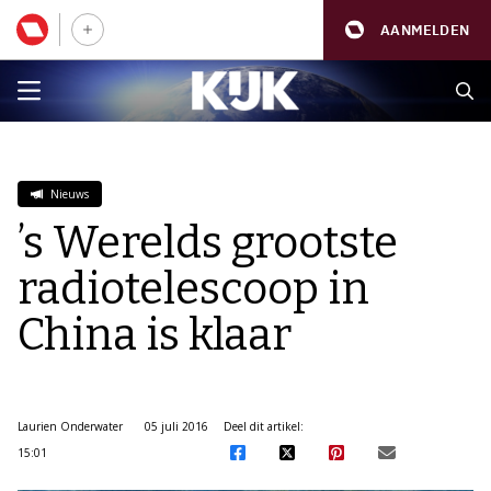
AANMELDEN
Nieuws
’s Werelds grootste
radiotelescoop in
China is klaar
Laurien Onderwater
05 juli 2016
Deel dit artikel:
15:01