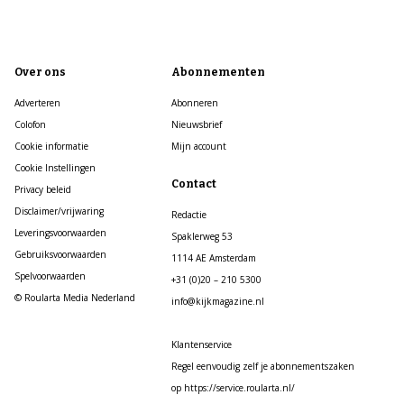
Over ons
Abonnementen
Adverteren
Abonneren
Colofon
Nieuwsbrief
Cookie informatie
Mijn account
Cookie Instellingen
Contact
Privacy beleid
Disclaimer/vrijwaring
Redactie
Leveringsvoorwaarden
Spaklerweg 53
Gebruiksvoorwaarden
1114 AE Amsterdam
Spelvoorwaarden
+31 (0)20 – 210 5300
© Roularta Media Nederland
info@kijkmagazine.nl
Klantenservice
Regel eenvoudig zelf je abonnementszaken
op https://service.roularta.nl/