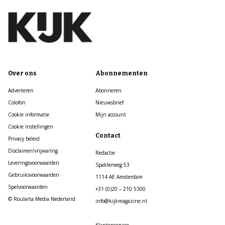
Over ons
Abonnementen
Adverteren
Abonneren
Colofon
Nieuwsbrief
Cookie informatie
Mijn account
Cookie Instellingen
Contact
Privacy beleid
Disclaimer/vrijwaring
Redactie
Leveringsvoorwaarden
Spaklerweg 53
Gebruiksvoorwaarden
1114 AE Amsterdam
Spelvoorwaarden
+31 (0)20 – 210 5300
© Roularta Media Nederland
info@kijkmagazine.nl