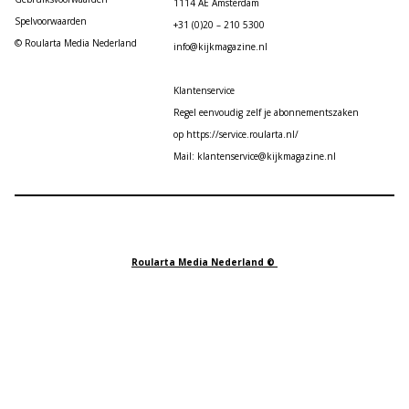
1114 AE Amsterdam
Spelvoorwaarden
+31 (0)20 – 210 5300
© Roularta Media Nederland
info@kijkmagazine.nl
Klantenservice
Regel eenvoudig zelf je abonnementszaken
op https://service.roularta.nl/
Mail: klantenservice@kijkmagazine.nl
Roularta Media Nederland ©