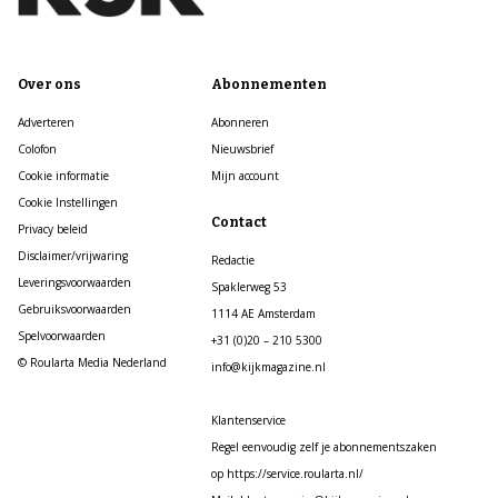
Over ons
Abonnementen
Adverteren
Abonneren
Colofon
Nieuwsbrief
Cookie informatie
Mijn account
Cookie Instellingen
Contact
Privacy beleid
Disclaimer/vrijwaring
Redactie
Leveringsvoorwaarden
Spaklerweg 53
Gebruiksvoorwaarden
1114 AE Amsterdam
Spelvoorwaarden
+31 (0)20 – 210 5300
© Roularta Media Nederland
info@kijkmagazine.nl
Klantenservice
Regel eenvoudig zelf je abonnementszaken
op https://service.roularta.nl/