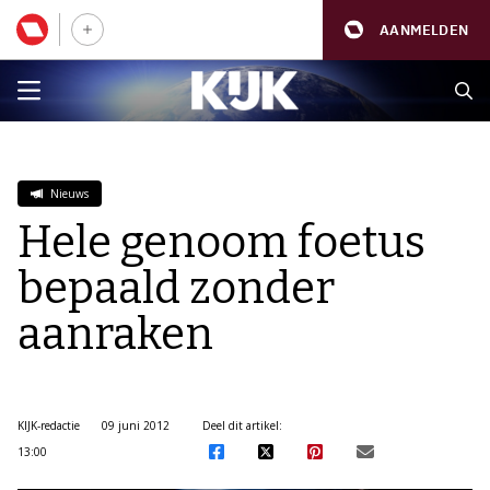
AANMELDEN
Nieuws
Hele genoom foetus
bepaald zonder
aanraken
KIJK-redactie
09 juni 2012
Deel dit artikel:
13:00