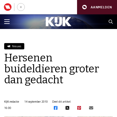
AANMELDEN
Nieuws
Hersenen
buideldieren groter
dan gedacht
KIJK-redactie
14 september 2010
Deel dit artikel:
16:00