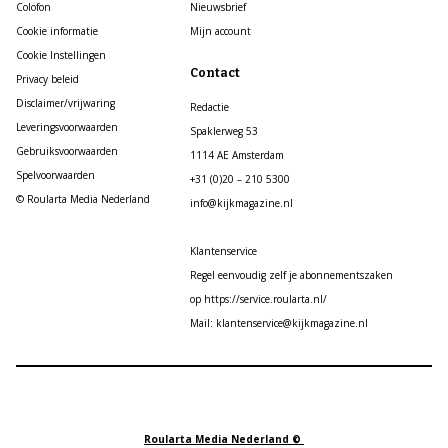
Colofon
Nieuwsbrief
Cookie informatie
Mijn account
Cookie Instellingen
Contact
Privacy beleid
Disclaimer/vrijwaring
Redactie
Leveringsvoorwaarden
Spaklerweg 53
Gebruiksvoorwaarden
1114 AE Amsterdam
Spelvoorwaarden
+31 (0)20 – 210 5300
© Roularta Media Nederland
info@kijkmagazine.nl
Klantenservice
Regel eenvoudig zelf je abonnementszaken
op https://service.roularta.nl/
Mail: klantenservice@kijkmagazine.nl
Roularta Media Nederland ©