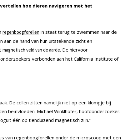
vertellen hoe dieren navigeren met het
jn
in staat terug te zwemmen naar de
regenboogforellen
een aan de hand van hun uitstekende zicht en
et
. De hiervoor
magnetisch veld van de aarde
 onderzoekers verbonden aan het California Institute of
ak. De cellen zitten namelijk niet op een klompje bij
den beïnvloeden. Michael Winklhofer, hoofdonderzoeker:
ooguit één op tienduizend magnetisch zijn.”
 neus van regenboogforellen onder de microscoop met een