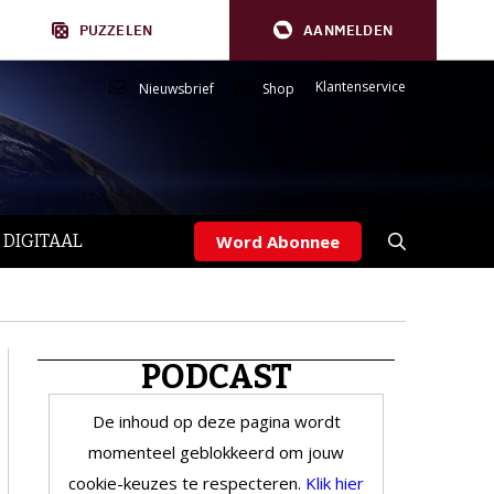
PUZZELEN
AANMELDEN
Klantenservice
Nieuwsbrief
Shop
 DIGITAAL
Word Abonnee
PODCAST
De inhoud op deze pagina wordt
momenteel geblokkeerd om jouw
cookie-keuzes te respecteren.
Klik hier