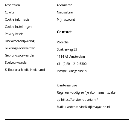
Adverteren
Abonneren
Colofon
Nieuwsbrief
Cookie informatie
Mijn account
Cookie Instellingen
Contact
Privacy beleid
Disclaimer/vrijwaring
Redactie
Leveringsvoorwaarden
Spaklerweg 53
Gebruiksvoorwaarden
1114 AE Amsterdam
Spelvoorwaarden
+31 (0)20 – 210 5300
© Roularta Media Nederland
info@kijkmagazine.nl
Klantenservice
Regel eenvoudig zelf je abonnementszaken
op https://service.roularta.nl/
Mail: klantenservice@kijkmagazine.nl