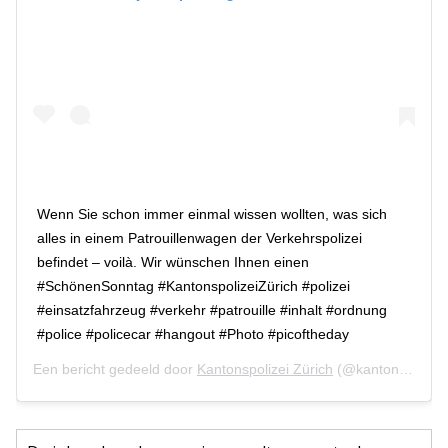
Wenn Sie schon immer einmal wissen wollten, was sich
alles in einem Patrouillenwagen der Verkehrspolizei
befindet – voilà. Wir wünschen Ihnen einen
#SchönenSonntag #KantonspolizeiZürich #polizei
#einsatzfahrzeug #verkehr #patrouille #inhalt #ordnung
#police #policecar #hangout #Photo #picoftheday
Een bericht gedeeld door
Kantonspolizei Zürich
(@kantonspolizei_zuerich) op