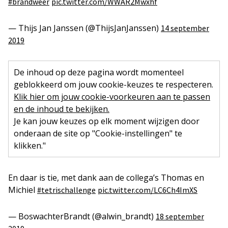
#brandweer
pic.twitter.com/WWAR2Mwxhf
— Thijs Jan Janssen (@ThijsJanJanssen)
14 september
2019
De inhoud op deze pagina wordt momenteel
geblokkeerd om jouw cookie-keuzes te respecteren.
Klik hier om jouw cookie-voorkeuren aan te passen
en de inhoud te bekijken.
Je kan jouw keuzes op elk moment wijzigen door
onderaan de site op "Cookie-instellingen" te
klikken."
En daar is tie, met dank aan de collega’s Thomas en
Michiel
#tetrischallenge
pic.twitter.com/LC6Ch4ImXS
— BoswachterBrandt (@alwin_brandt)
18 september