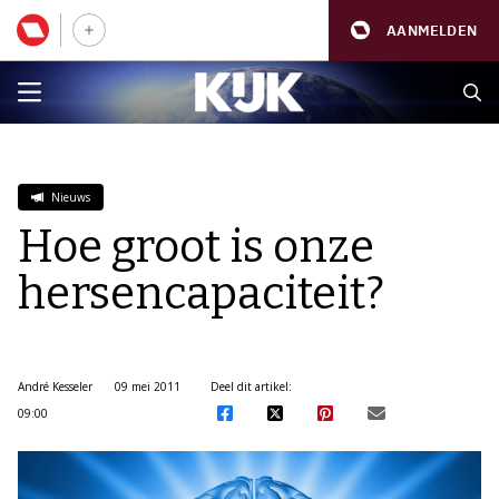
AANMELDEN
Nieuws
Hoe groot is onze
hersencapaciteit?
André Kesseler
09 mei 2011
Deel dit artikel:
09:00