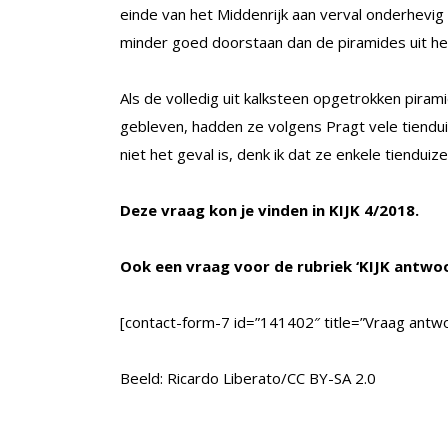
einde van het Middenrijk aan verval onderhevig
minder goed doorstaan dan de piramides uit het
Als de volledig uit kalksteen opgetrokken pir
gebleven, hadden ze volgens Pragt vele tiendui
niet het geval is, denk ik dat ze enkele tiendui
Deze vraag kon je vinden in KIJK 4/2018.
Ook een vraag voor de rubriek ‘KIJK antwo
[contact-form-7 id=”141402″ title=”Vraag antwo
Beeld: Ricardo Liberato/CC BY-SA 2.0