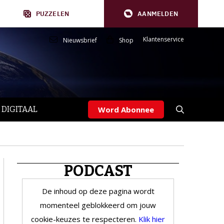
PUZZELEN
AANMELDEN
Klantenservice
Nieuwsbrief
Shop
 DIGITAAL
Word Abonnee
PODCAST
De inhoud op deze pagina wordt
momenteel geblokkeerd om jouw
cookie-keuzes te respecteren.
Klik hier