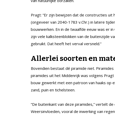
van natuurlijke oorzaken.
Pragt: “Er zijn bewijzen dat de constructies uit
(ongeveer van 2040-1783 v.Chr.) in latere tijde
bouwwerken. En in de twaalfde eeuw was er in
zijn vele kalksteenblokken van de buitenzijde v
gebruikt. Dat heeft het verval versneld.”
Allerlei soorten en mat
Bovendien bestaat dé piramide niet. Piramides z
piramides uit het Middenrijk was volgens Pragt 
bouw gewerkt met een patroon van haaks op elk
zand, puin en tichelsteen.
“De buitenkant van deze piramides,” vertelt de
Weersinvloeden, vooral de inwerking van rege