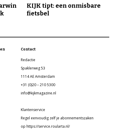
Darwin
KIJK tipt: een onmisbare
jk
fietsbel
en
Contact
Redactie
Spaklerweg 53
1114 AE Amsterdam
+31 (0)20 – 210 5300
info@kijkmagazine.nl
Klantenservice
Regel eenvoudig zelf je abonnementszaken
op https://service.roularta.nl/