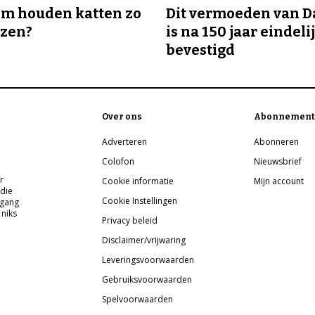
m houden katten zo
Dit vermoeden van 
ozen?
is na 150 jaar eindeli
bevestigd
Over ons
Abonnement
Adverteren
Abonneren
Colofon
Nieuwsbrief
r
Cookie informatie
Mijn account
 die
Cookie Instellingen
pgang
 niks
Privacy beleid
Disclaimer/vrijwaring
Leveringsvoorwaarden
Gebruiksvoorwaarden
Spelvoorwaarden