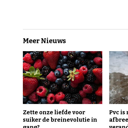
Meer Nieuws
Zette onze liefde voor
Pvc is
suiker de breinevolutie in
afbree
gang?
veran