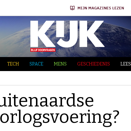
MIJN MAGAZINES LEZEN
TECH
SPACE
MENS
GESCHIEDENIS
LEES
buitenaardse
oorlogsvoering?