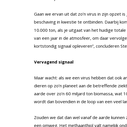
Gaan we ervan uit dat zo’n virus in zijn opzet i
beschaving in kwestie te ontbinden. Daarbij ko
10.000 ton, als je uitgaat van het huidige tota
van een jaar in de atmosfeer, om daar vervolgen
kortstondig signaal opleveren”, concluderen St
Vervagend signaal
Maar wacht: als we een virus hebben dat ook 
dieren op zo’n planeet aan de betreffende ziekt
aarde over zo’n 60 miljard ton biomassa, wat 1
wordt dan bovendien in de loop van een veel la
Zouden we dat dan wel vanaf de aarde kunnen zi
een omweg. Het methaanthiol valt namelijk onder