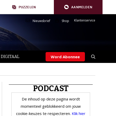
PUZZELEN
AANMELDEN
Klantenservice
Nieuwsbrief
Shop
 DIGITAAL
Word Abonnee
PODCAST
De inhoud op deze pagina wordt
momenteel geblokkeerd om jouw
cookie-keuzes te respecteren.
Klik hier