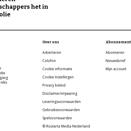
chappers het in
olie
Over ons
Abonnement
Adverteren
Abonneren
Colofon
Nieuwsbrief
r
Cookie informatie
Mijn account
 die
Cookie Instellingen
pgang
 niks
Privacy beleid
Disclaimer/vrijwaring
Leveringsvoorwaarden
Gebruiksvoorwaarden
Spelvoorwaarden
© Roularta Media Nederland