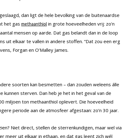
s geslaagd, dan ligt de hele bevolking van de buitenaardse
mt het gas
in grote hoeveelheden vrij: zo’n
methaanthiol
le aantal mensen op aarde. Dat gas belandt dan in de loop
s uit elkaar te vallen in andere stoffen. “Dat zou een erg
evens, Forgan en O’Malley James.
andere soorten kan besmetten – dan zouden weleens álle
e kunnen sterven. Dan heb je het in het geval van de
00 miljoen ton methaanthiol oplevert. Die hoeveelheid
ngere periode aan de atmosfeer afgestaan: zo’n 30 jaar.
en? Niet direct, stellen de sterrenkundigen, maar wel via
 meer uit elkaar in ethaan, en dat gas leent zich wél