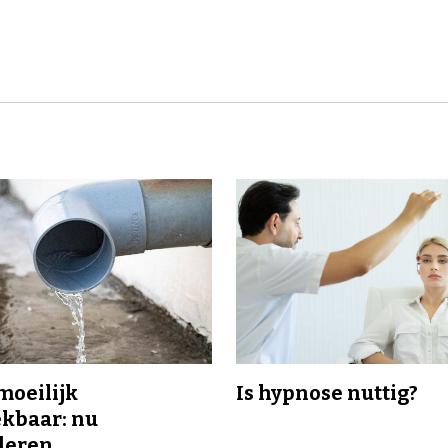
 moeilijk
Is hypnose nuttig?
kbaar: nu
deren