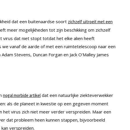
jkheid dat een buitenaardse soort
zichzelf uitroeit met een
eeft meer mogelijkheden tot zijn beschikking om zichzelf
virus dat niet stopt totdat het elke alien heeft
ls we vanaf de aarde of met een ruimtetelescoop naar een
en Adam Stevens, Duncan Forgan en Jack O’Malley James
un
dat een natuurlijke ziekteverwekker
nogal morbide artikel
 reden: als de planeet in kwestie op een gegeven moment
n het virus zich niet meer verder verspreiden. Maar een
er dat probleem heen kunnen stappen, bijvoorbeeld
en kan verspreiden.