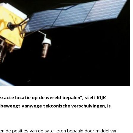
acte locatie op de wereld bepalen”, stelt KIJK-
de beweegt vanwege tektonische verschuivingen, is
n de posities van de satellieten bepaald door middel van