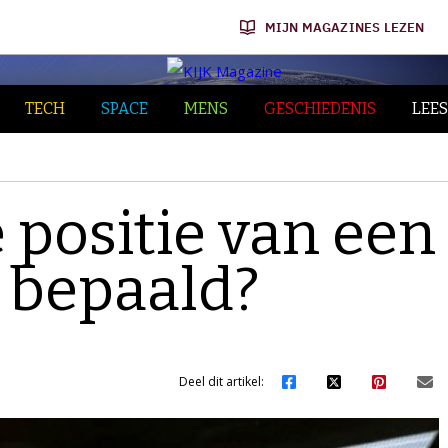
MIJN MAGAZINES LEZEN
TECH
SPACE
MENS
GESCHIEDENIS
LEES
 positie van een
t bepaald?
Deel dit artikel: