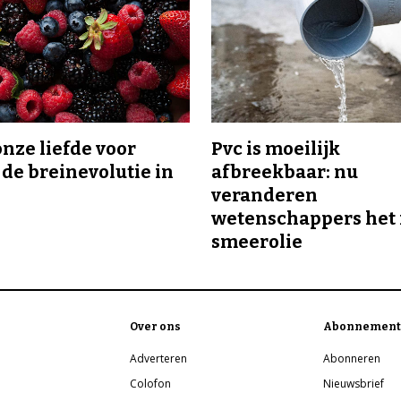
onze liefde voor
Pvc is moeilijk
 de breinevolutie in
afbreekbaar: nu
veranderen
wetenschappers het 
smeerolie
Over ons
Abonnement
Adverteren
Abonneren
Colofon
Nieuwsbrief