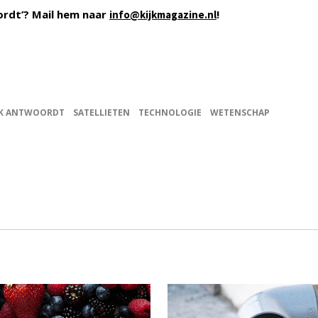
ordt’? Mail hem naar
!
info@kijkmagazine.nl
JK ANTWOORDT
SATELLIETEN
TECHNOLOGIE
WETENSCHAP