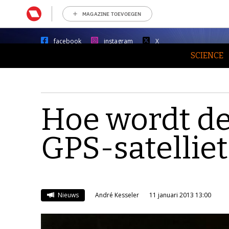
MAGAZINE TOEVOEGEN
facebook
instagram
X
SCIENCE
Hoe wordt de
GPS-satellie
Nieuws
André Kesseler
11 januari 2013 13:00